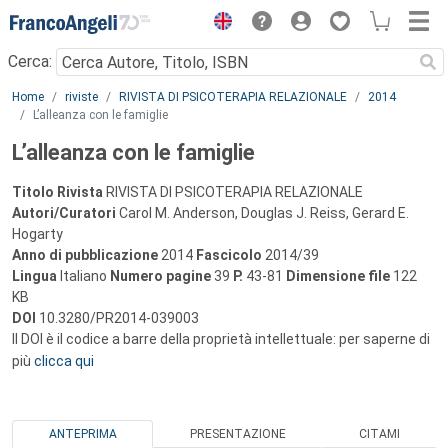
Menu
Cerca:
Main content
Home
riviste
RIVISTA DI PSICOTERAPIA RELAZIONALE
2014
L’alleanza con le famiglie
L’alleanza con le famiglie
Titolo Rivista
RIVISTA DI PSICOTERAPIA RELAZIONALE
Autori/Curatori
Carol M. Anderson, Douglas J. Reiss, Gerard E.
Hogarty
Anno di pubblicazione
2014
Fascicolo
2014/39
Lingua
Italiano
Numero pagine
39
P.
43-81
Dimensione file
122
KB
DOI
10.3280/PR2014-039003
Il DOI è il codice a barre della proprietà intellettuale: per saperne di
più
clicca qui
ANTEPRIMA
PRESENTAZIONE
CITAMI