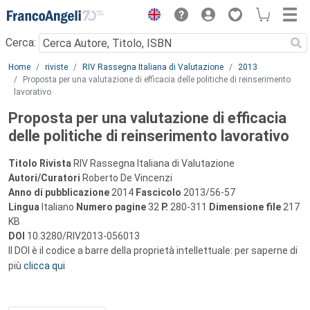
Menu
Cerca:
Main content
Home
riviste
RIV Rassegna Italiana di Valutazione
2013
Proposta per una valutazione di efficacia delle politiche di reinserimento
lavorativo
Proposta per una valutazione di efficacia
delle politiche di reinserimento lavorativo
Titolo Rivista
RIV Rassegna Italiana di Valutazione
Autori/Curatori
Roberto De Vincenzi
Anno di pubblicazione
2014
Fascicolo
2013/56-57
Lingua
Italiano
Numero pagine
32
P.
280-311
Dimensione file
217
KB
DOI
10.3280/RIV2013-056013
Il DOI è il codice a barre della proprietà intellettuale: per saperne di
più
clicca qui