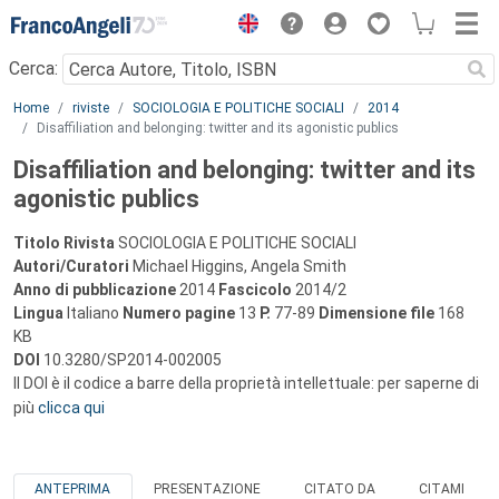
Menu
Cerca:
Main content
Home
riviste
SOCIOLOGIA E POLITICHE SOCIALI
2014
Disaffiliation and belonging: twitter and its agonistic publics
Disaffiliation and belonging: twitter and its
agonistic publics
Titolo Rivista
SOCIOLOGIA E POLITICHE SOCIALI
Autori/Curatori
Michael Higgins, Angela Smith
Anno di pubblicazione
2014
Fascicolo
2014/2
Lingua
Italiano
Numero pagine
13
P.
77-89
Dimensione file
168
KB
DOI
10.3280/SP2014-002005
Il DOI è il codice a barre della proprietà intellettuale: per saperne di
più
clicca qui
ANTEPRIMA
PRESENTAZIONE
CITATO DA
CITAMI