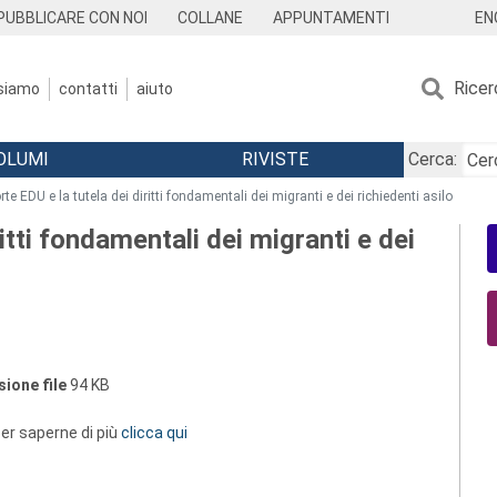
EN
PUBBLICARE CON NOI
COLLANE
APPUNTAMENTI
Ricer
 siamo
contatti
aiuto
OLUMI
RIVISTE
Cerca:
rte EDU e la tutela dei diritti fondamentali dei migranti e dei richiedenti asilo
itti fondamentali dei migranti e dei
ione file
94 KB
 per saperne di più
clicca qui