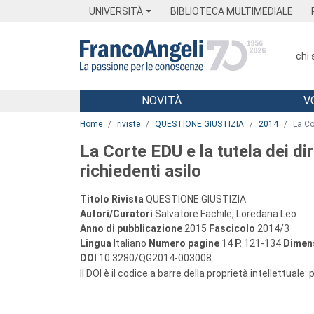
Menu
Main content
Footer
Menu
UNIVERSITÀ
BIBLIOTECA MULTIMEDIALE
chi
NOVITÀ
V
Main content
Home
riviste
QUESTIONE GIUSTIZIA
2014
La Co
La Corte EDU e la tutela dei dir
richiedenti asilo
Titolo Rivista
QUESTIONE GIUSTIZIA
Autori/Curatori
Salvatore Fachile, Loredana Leo
Anno di pubblicazione
2015
Fascicolo
2014/3
Lingua
Italiano
Numero pagine
14
P.
121-134
Dimens
DOI
10.3280/QG2014-003008
Il DOI è il codice a barre della proprietà intellettuale: