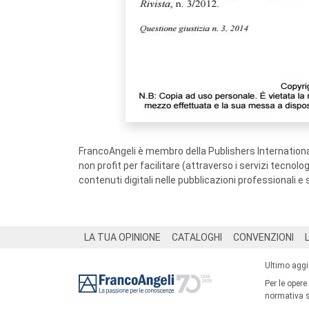
FrancoAngeli è membro della Publishers International
non profit per facilitare (attraverso i servizi tecnol
contenuti digitali nelle pubblicazioni professionali e 
Footer
LA TUA OPINIONE
CATALOGHI
CONVENZIONI
Ultimo agg
Per le opere
normativa su