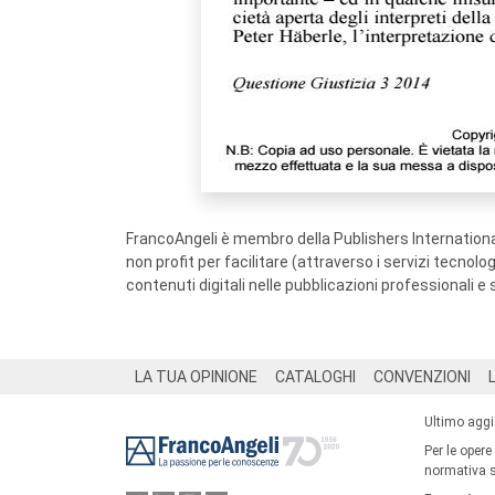
FrancoAngeli è membro della Publishers International
non profit per facilitare (attraverso i servizi tecnol
contenuti digitali nelle pubblicazioni professionali e 
Footer
LA TUA OPINIONE
CATALOGHI
CONVENZIONI
Ultimo agg
Per le opere
normativa su