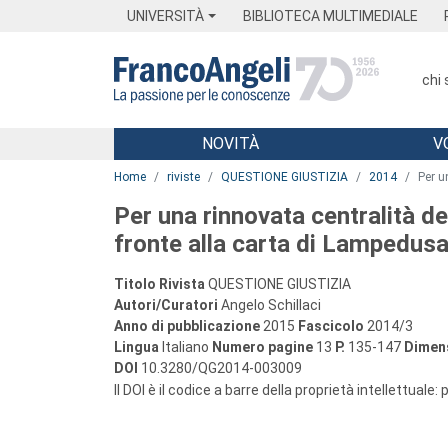
Menu
Main content
Footer
Menu
UNIVERSITÀ
BIBLIOTECA MULTIMEDIALE
chi
NOVITÀ
V
Main content
Home
riviste
QUESTIONE GIUSTIZIA
2014
Per u
Per una rinnovata centralità del
fronte alla carta di Lampedus
Titolo Rivista
QUESTIONE GIUSTIZIA
Autori/Curatori
Angelo Schillaci
Anno di pubblicazione
2015
Fascicolo
2014/3
Lingua
Italiano
Numero pagine
13
P.
135-147
Dimens
DOI
10.3280/QG2014-003009
Il DOI è il codice a barre della proprietà intellettuale: