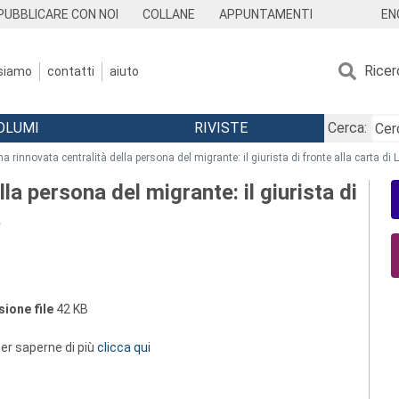
EN
PUBBLICARE CON NOI
COLLANE
APPUNTAMENTI
Ricer
 siamo
contatti
aiuto
OLUMI
RIVISTE
Cerca:
na rinnovata centralità della persona del migrante: il giurista di fronte alla carta 
la persona del migrante: il giurista di
a
ione file
42 KB
 per saperne di più
clicca qui