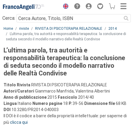
Menu
Cerca:
Main content
Home
riviste
RIVISTA DI PSICOTERAPIA RELAZIONALE
2014
L’ultima parola, tra autorità e responsabilità terapeutica: la conclusione di
seduta secondo il modello narrativo delle Realtà Condivise
L’ultima parola, tra autorità e
responsabilità terapeutica: la conclusione
di seduta secondo il modello narrativo
delle Realtà Condivise
Titolo Rivista
RIVISTA DI PSICOTERAPIA RELAZIONALE
Autori/Curatori
Gianmarco Manfrida, Valentina Albertini
Anno di pubblicazione
2015
Fascicolo
2014/40
Lingua
Italiano
Numero pagine
18
P.
39-56
Dimensione file
68 KB
DOI
10.3280/PR2014-040003
Il DOI è il codice a barre della proprietà intellettuale: per saperne di
più
clicca qui