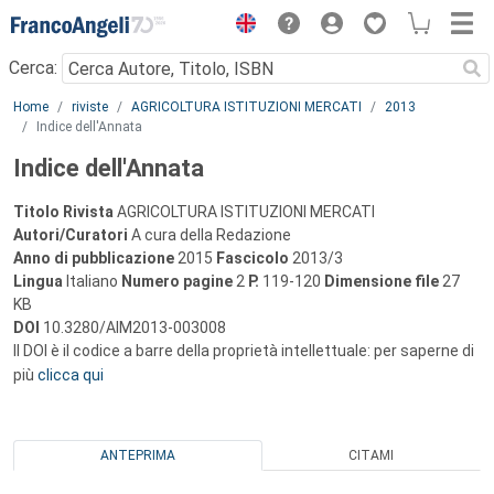
Menu
Cerca:
Main content
Home
riviste
AGRICOLTURA ISTITUZIONI MERCATI
2013
Indice dell'Annata
Indice dell'Annata
Titolo Rivista
AGRICOLTURA ISTITUZIONI MERCATI
Autori/Curatori
A cura della Redazione
Anno di pubblicazione
2015
Fascicolo
2013/3
Lingua
Italiano
Numero pagine
2
P.
119-120
Dimensione file
27
KB
DOI
10.3280/AIM2013-003008
Il DOI è il codice a barre della proprietà intellettuale: per saperne di
più
clicca qui
ANTEPRIMA
CITAMI