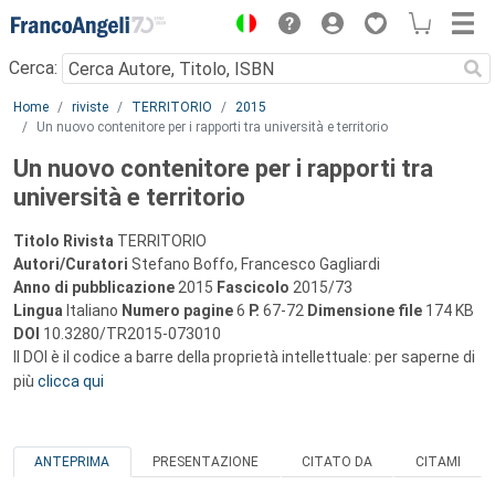
Menu
Cerca:
Main content
Home
riviste
TERRITORIO
2015
Un nuovo contenitore per i rapporti tra università e territorio
Un nuovo contenitore per i rapporti tra
università e territorio
Titolo Rivista
TERRITORIO
Autori/Curatori
Stefano Boffo, Francesco Gagliardi
Anno di pubblicazione
2015
Fascicolo
2015/73
Lingua
Italiano
Numero pagine
6
P.
67-72
Dimensione file
174 KB
DOI
10.3280/TR2015-073010
Il DOI è il codice a barre della proprietà intellettuale: per saperne di
più
clicca qui
ANTEPRIMA
PRESENTAZIONE
CITATO DA
CITAMI