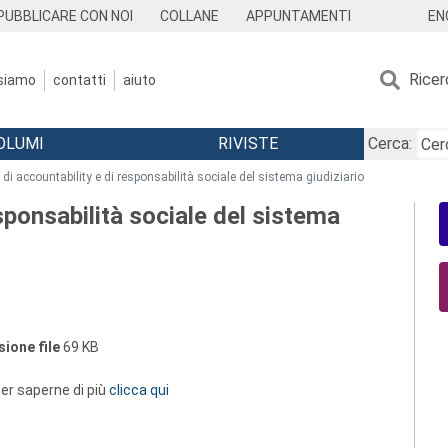
EN
PUBBLICARE CON NOI
COLLANE
APPUNTAMENTI
Ricer
 siamo
contatti
aiuto
OLUMI
RIVISTE
Cerca:
li di accountability e di responsabilità sociale del sistema giudiziario
esponsabilità sociale del sistema
ione file
69 KB
 per saperne di più
clicca qui