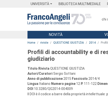
Menu
Main content
Footer
Menu
UNIVERSITÀ
BIBLIOTECA MULTIMEDIALE
chi
NOVITÀ
V
Main content
Home
riviste
QUESTIONE GIUSTIZIA
2014
Profi
Profili di accountability e di r
giudiziario
Titolo Rivista
QUESTIONE GIUSTIZIA
Autori/Curatori
Sergio Sottani
Anno di pubblicazione
2015
Fascicolo
2014/4
Lingua
Italiano
Numero pagine
12
P.
111-122
Dimens
DOI
10.3280/QG2014-004009
Il DOI è il codice a barre della proprietà intellettuale: