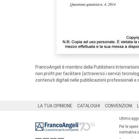
FrancoAngeli è membro della Publishers International
non profit per facilitare (attraverso i servizi tecnol
contenuti digitali nelle pubblicazioni professionali e 
Footer
LA TUA OPINIONE
CATALOGHI
CONVENZIONI
Ultimo agg
Per le opere
normativa su