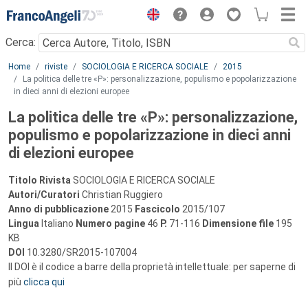
Menu
Cerca:
Main content
Home
riviste
SOCIOLOGIA E RICERCA SOCIALE
2015
La politica delle tre «P»: personalizzazione, populismo e popolarizzazione
in dieci anni di elezioni europee
La politica delle tre «P»: personalizzazione,
populismo e popolarizzazione in dieci anni
di elezioni europee
Titolo Rivista
SOCIOLOGIA E RICERCA SOCIALE
Autori/Curatori
Christian Ruggiero
Anno di pubblicazione
2015
Fascicolo
2015/107
Lingua
Italiano
Numero pagine
46
P.
71-116
Dimensione file
195
KB
DOI
10.3280/SR2015-107004
Il DOI è il codice a barre della proprietà intellettuale: per saperne di
più
clicca qui