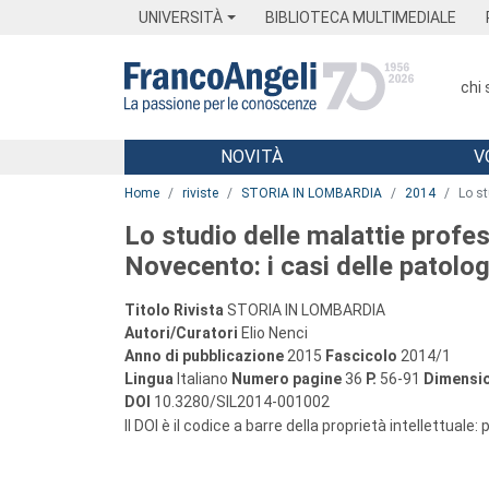
Menu
Main content
Footer
Menu
UNIVERSITÀ
BIBLIOTECA MULTIMEDIALE
chi
NOVITÀ
V
Main content
Home
riviste
STORIA IN LOMBARDIA
2014
Lo st
Lo studio delle malattie profes
Novecento: i casi delle patolo
Titolo Rivista
STORIA IN LOMBARDIA
Autori/Curatori
Elio Nenci
Anno di pubblicazione
2015
Fascicolo
2014/1
Lingua
Italiano
Numero pagine
36
P.
56-91
Dimensio
DOI
10.3280/SIL2014-001002
Il DOI è il codice a barre della proprietà intellettuale: