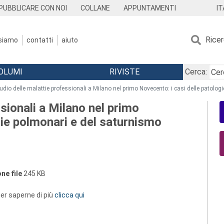
IT
PUBBLICARE CON NOI
COLLANE
APPUNTAMENTI
Rice
 siamo
contatti
aiuto
OLUMI
RIVISTE
Cerca:
udio delle malattie professionali a Milano nel primo Novecento: i casi delle patolo
sionali a Milano nel primo
gie polmonari e del saturnismo
ne file
245 KB
 per saperne di più
clicca qui