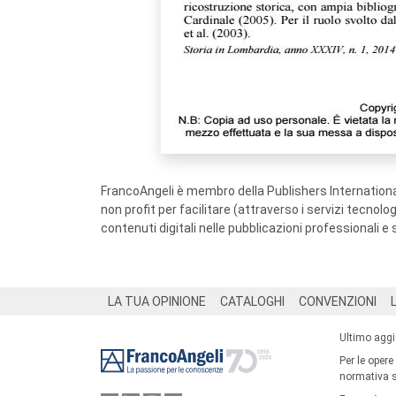
FrancoAngeli è membro della Publishers International
non profit per facilitare (attraverso i servizi tecnol
contenuti digitali nelle pubblicazioni professionali e 
Footer
LA TUA OPINIONE
CATALOGHI
CONVENZIONI
Ultimo agg
Per le opere
normativa su