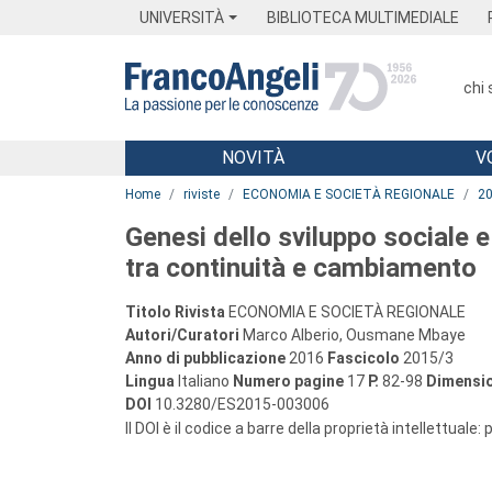
Menu
Main content
Footer
Menu
UNIVERSITÀ
BIBLIOTECA MULTIMEDIALE
chi
NOVITÀ
V
Main content
Home
riviste
ECONOMIA E SOCIETÀ REGIONALE
2
Genesi dello sviluppo sociale e
tra continuità e cambiamento
Titolo Rivista
ECONOMIA E SOCIETÀ REGIONALE
Autori/Curatori
Marco Alberio, Ousmane Mbaye
Anno di pubblicazione
2016
Fascicolo
2015/3
Lingua
Italiano
Numero pagine
17
P.
82-98
Dimensio
DOI
10.3280/ES2015-003006
Il DOI è il codice a barre della proprietà intellettuale: