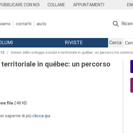
EN
PUBBLICARE CON NOI
COLLANE
APPUNTAMENTI
Ricer
 siamo
contatti
aiuto
OLUMI
RIVISTE
Cerca:
015
Genesi dello sviluppo sociale e territoriale in québec: un percorso tra conti
 territoriale in québec: un percorso
ne file
248 KB
 per saperne di più
clicca qui