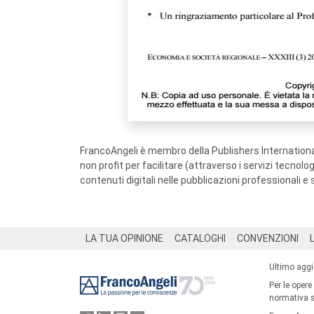
FrancoAngeli è membro della Publishers International
non profit per facilitare (attraverso i servizi tecnol
contenuti digitali nelle pubblicazioni professionali e 
Footer
LA TUA OPINIONE
CATALOGHI
CONVENZIONI
Ultimo agg
Per le opere
normativa su