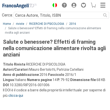
Menu
Cerca:
Main content
Home
riviste
RICERCHE DI PSICOLOGIA
2016
Salute o benessere? Effetti di framing nella comunicazione alimentare
rivolta agli anziani
Salute o benessere? Effetti di framing
nella comunicazione alimentare rivolta agli
anziani
Titolo Rivista
RICERCHE DI PSICOLOGIA
Autori/Curatori
Mauro Bertolotti, Patrizia Catellani
Anno di pubblicazione
2016
Fascicolo
2016/1
Lingua
Italiano
Numero pagine
14
P.
79-92
Dimensione file
68 KB
DOI
10.3280/RIP2016-001006
Il DOI è il codice a barre della proprietà intellettuale: per saperne di
più
clicca qui