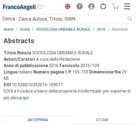
Menu
Cerca:
Main content
Home
riviste
SOCIOLOGIA URBANA E RURALE
2016
Abstracts
Abstracts
Titolo Rivista
SOCIOLOGIA URBANA E RURALE
Autori/Curatori
A cura della Redazione
Anno di pubblicazione
2016
Fascicolo
2016/109
Lingua
Italiano
Numero pagine
5
P.
155-159
Dimensione file
29
KB
DOI
10.3280/SUR2016-109011
Il DOI è il codice a barre della proprietà intellettuale: per saperne di
più
clicca qui
ANTEPRIMA
CITAMI