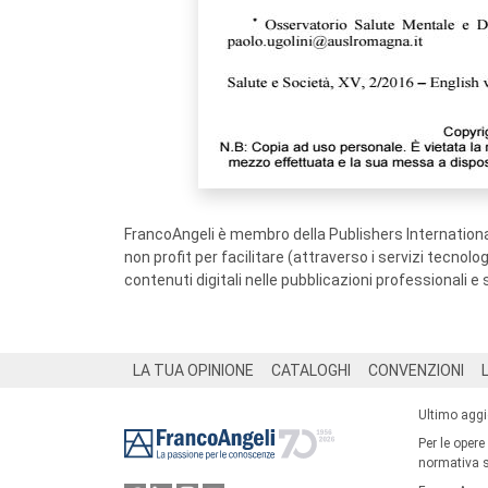
FrancoAngeli è membro della Publishers International
non profit per facilitare (attraverso i servizi tecnol
contenuti digitali nelle pubblicazioni professionali e 
Footer
LA TUA OPINIONE
CATALOGHI
CONVENZIONI
Ultimo agg
Per le opere
normativa su