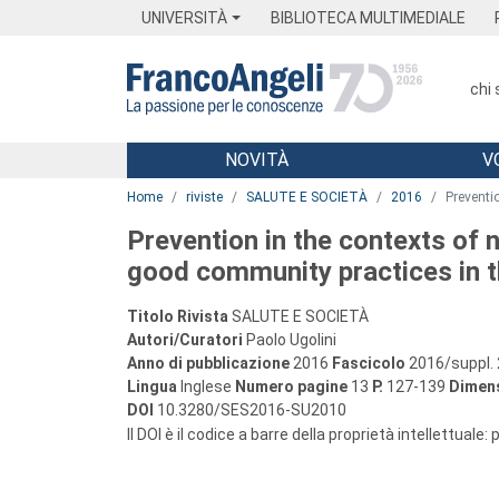
Menu
Main content
Footer
Menu
UNIVERSITÀ
BIBLIOTECA MULTIMEDIALE
chi
NOVITÀ
V
Main content
Home
riviste
SALUTE E SOCIETÀ
2016
Preventi
Prevention in the contexts of n
good community practices in t
Titolo Rivista
SALUTE E SOCIETÀ
Autori/Curatori
Paolo Ugolini
Anno di pubblicazione
2016
Fascicolo
2016/suppl. 
Lingua
Inglese
Numero pagine
13
P.
127-139
Dimens
DOI
10.3280/SES2016-SU2010
Il DOI è il codice a barre della proprietà intellettuale: