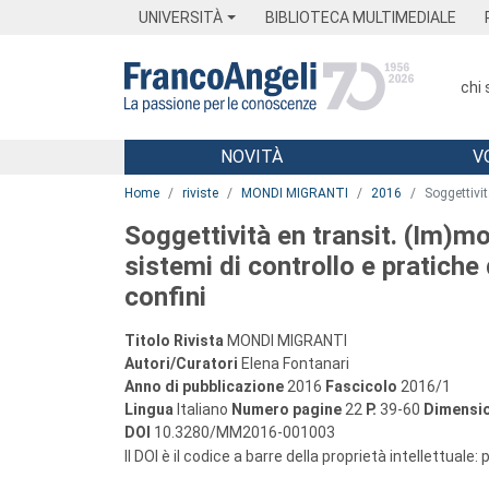
Menu
Main content
Footer
Menu
UNIVERSITÀ
BIBLIOTECA MULTIMEDIALE
chi
NOVITÀ
V
Main content
Home
riviste
MONDI MIGRANTI
2016
Soggettivit
Soggettività en transit. (Im)mob
sistemi di controllo e pratiche
confini
Titolo Rivista
MONDI MIGRANTI
Autori/Curatori
Elena Fontanari
Anno di pubblicazione
2016
Fascicolo
2016/1
Lingua
Italiano
Numero pagine
22
P.
39-60
Dimensio
DOI
10.3280/MM2016-001003
Il DOI è il codice a barre della proprietà intellettuale: