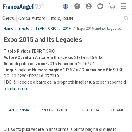
Menu
Cerca:
Main content
Home
riviste
TERRITORIO
2016
Expo 2015 and its Legacies
Expo 2015 and its Legacies
Titolo Rivista
TERRITORIO
Autori/Curatori
Antonella Bruzzese, Stefano Di Vita
Anno di pubblicazione
2016
Fascicolo
2016/77
Lingua
Inglese
Numero pagine
1
P.
67-67
Dimensione file
90 KB
DOI
10.3280/TR2016-077010
Il DOI è il codice a barre della proprietà intellettuale: per saperne di
più
clicca qui
ANTEPRIMA
PRESENTAZIONE
CITATO DA
CITAMI
Qui sotto puoi vedere in anteprima la prima pagina di questo