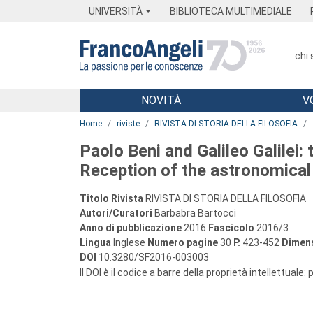
Menu
Main content
Footer
Menu
UNIVERSITÀ
BIBLIOTECA MULTIMEDIALE
chi
NOVITÀ
V
Main content
Home
riviste
RIVISTA DI STORIA DELLA FILOSOFIA
Paolo Beni and Galileo Galilei: 
Reception of the astronomical
Titolo Rivista
RIVISTA DI STORIA DELLA FILOSOFIA
Autori/Curatori
Barbabra Bartocci
Anno di pubblicazione
2016
Fascicolo
2016/3
Lingua
Inglese
Numero pagine
30
P.
423-452
Dimens
DOI
10.3280/SF2016-003003
Il DOI è il codice a barre della proprietà intellettuale: