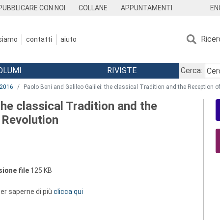
EN
PUBBLICARE CON NOI
COLLANE
APPUNTAMENTI
Ricer
 siamo
contatti
aiuto
OLUMI
RIVISTE
Cerca:
2016
Paolo Beni and Galileo Galilei: the classical Tradition and the Reception 
the classical Tradition and the
 Revolution
ione file
125 KB
 per saperne di più
clicca qui