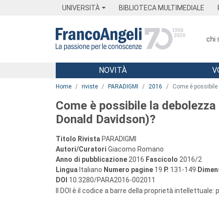
Menu
Main content
Footer
Menu
UNIVERSITÀ
BIBLIOTECA MULTIMEDIALE
chi
NOVITÀ
V
Main content
Home
riviste
PARADIGMI
2016
Come è possibile 
Come è possibile la debolezza d
Donald Davidson)?
Titolo Rivista
PARADIGMI
Autori/Curatori
Giacomo Romano
Anno di pubblicazione
2016
Fascicolo
2016/2
Lingua
Italiano
Numero pagine
19
P.
131-149
Dimens
DOI
10.3280/PARA2016-002011
Il DOI è il codice a barre della proprietà intellettuale: