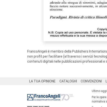
FrancoAngeli è membro della Publishers International
non profit per facilitare (attraverso i servizi tecnol
contenuti digitali nelle pubblicazioni professionali e 
Footer
LA TUA OPINIONE
CATALOGHI
CONVENZIONI
Ultimo agg
Per le opere
normativa su