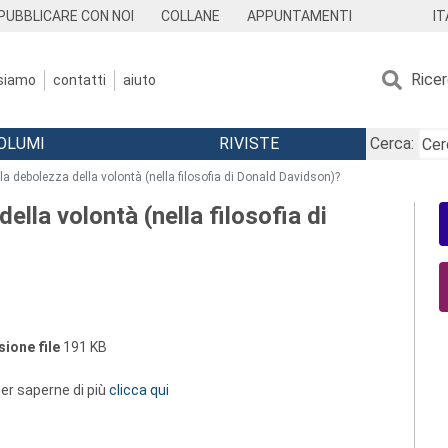
IT
PUBBLICARE CON NOI
COLLANE
APPUNTAMENTI
Rice
 siamo
contatti
aiuto
OLUMI
RIVISTE
Cerca:
la debolezza della volontà (nella filosofia di Donald Davidson)?
ella volontà (nella filosofia di
ione file
191 KB
 per saperne di più
clicca qui