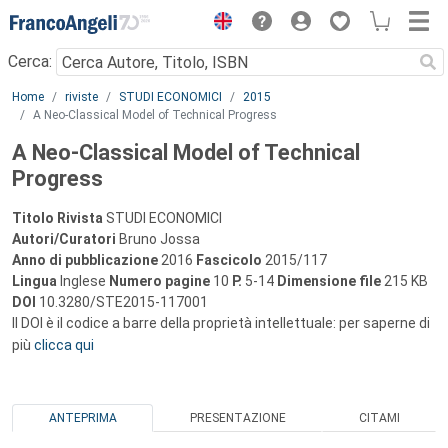
Menu
Cerca:
Main content
Home
riviste
STUDI ECONOMICI
2015
A Neo-Classical Model of Technical Progress
A Neo-Classical Model of Technical
Progress
Titolo Rivista
STUDI ECONOMICI
Autori/Curatori
Bruno Jossa
Anno di pubblicazione
2016
Fascicolo
2015/117
Lingua
Inglese
Numero pagine
10
P.
5-14
Dimensione file
215 KB
DOI
10.3280/STE2015-117001
Il DOI è il codice a barre della proprietà intellettuale: per saperne di
più
clicca qui
ANTEPRIMA
PRESENTAZIONE
CITAMI