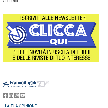
Condividi :
Footer
LA TUA OPINIONE