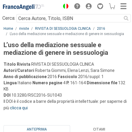
Menu
Cerca:
Main content
Home
riviste
RIVISTA DI SESSUOLOGIA CLINICA
2016
L’uso della mediazione sessuale e mediazione di genere in sessuologia
L’uso della mediazione sessuale e
mediazione di genere in sessuologia
Titolo Rivista
RIVISTA DI SESSUOLOGIA CLINICA
Autori/Curatori
Roberta Giommi, Elena Lenzi, Sara Simone
Anno di pubblicazione
2016
Fascicolo
2016/suppl. 1
Lingua
Italiano
Numero pagine
4
P.
161-164
Dimensione file
132
KB
DOI
10.3280/RSC2016-SU1043
Il DOI è il codice a barre della proprietà intellettuale: per saperne di
più
clicca qui
ANTEPRIMA
CITAMI