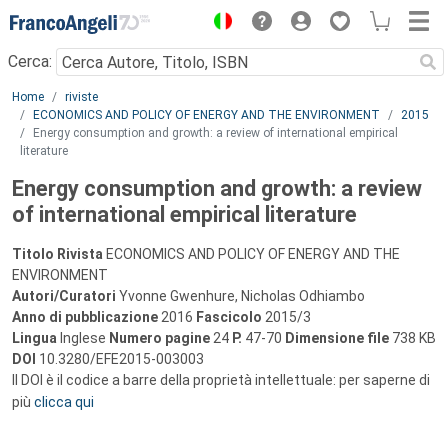
Menu
Cerca:
Main content
Home
riviste
ECONOMICS AND POLICY OF ENERGY AND THE ENVIRONMENT
2015
Energy consumption and growth: a review of international empirical
literature
Energy consumption and growth: a review
of international empirical literature
Titolo Rivista
ECONOMICS AND POLICY OF ENERGY AND THE
ENVIRONMENT
Autori/Curatori
Yvonne Gwenhure, Nicholas Odhiambo
Anno di pubblicazione
2016
Fascicolo
2015/3
Lingua
Inglese
Numero pagine
24
P.
47-70
Dimensione file
738 KB
DOI
10.3280/EFE2015-003003
Il DOI è il codice a barre della proprietà intellettuale: per saperne di
più
clicca qui