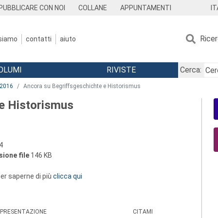
IT
PUBBLICARE CON NOI
COLLANE
APPUNTAMENTI
Rice
 siamo
contatti
aiuto
OLUMI
RIVISTE
Cerca:
2016
Ancora su Begriffsgeschichte e Historismus
 e Historismus
4
ione file
146 KB
 per saperne di più
clicca qui
PRESENTAZIONE
CITAMI