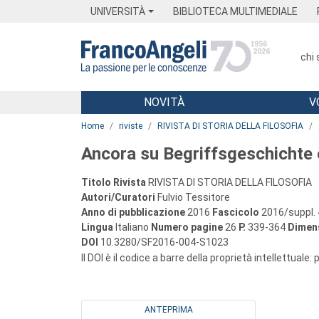
Menu
Main content
Footer
Menu
UNIVERSITÀ
BIBLIOTECA MULTIMEDIALE
chi
NOVITÀ
V
Main content
Home
riviste
RIVISTA DI STORIA DELLA FILOSOFIA
Ancora su Begriffsgeschichte
Titolo Rivista
RIVISTA DI STORIA DELLA FILOSOFIA
Autori/Curatori
Fulvio Tessitore
Anno di pubblicazione
2016
Fascicolo
2016/suppl. 
Lingua
Italiano
Numero pagine
26
P.
339-364
Dimens
DOI
10.3280/SF2016-004-S1023
Il DOI è il codice a barre della proprietà intellettuale:
ANTEPRIMA