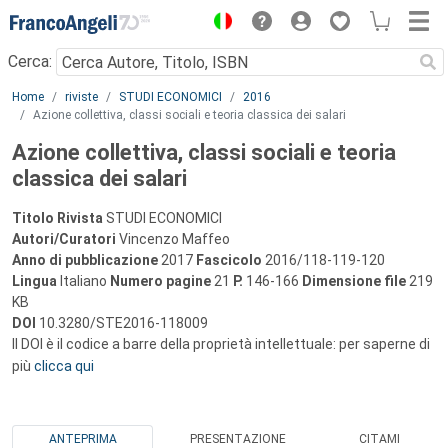
Menu
Cerca:
Main content
Home
riviste
STUDI ECONOMICI
2016
Azione collettiva, classi sociali e teoria classica dei salari
Azione collettiva, classi sociali e teoria
classica dei salari
Titolo Rivista
STUDI ECONOMICI
Autori/Curatori
Vincenzo Maffeo
Anno di pubblicazione
2017
Fascicolo
2016/118-119-120
Lingua
Italiano
Numero pagine
21
P.
146-166
Dimensione file
219
KB
DOI
10.3280/STE2016-118009
Il DOI è il codice a barre della proprietà intellettuale: per saperne di
più
clicca qui
ANTEPRIMA
PRESENTAZIONE
CITAMI