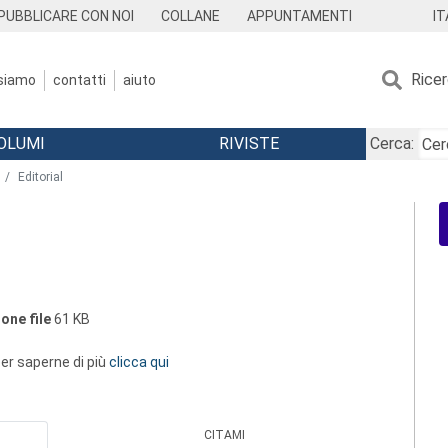
IT
PUBBLICARE CON NOI
COLLANE
APPUNTAMENTI
Rice
 siamo
contatti
aiuto
OLUMI
RIVISTE
Cerca:
Editorial
one file
61 KB
 per saperne di più
clicca qui
CITAMI