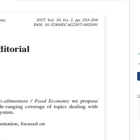
←
←
L