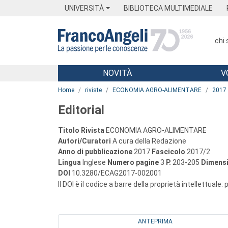
Menu
Main content
Footer
Menu
UNIVERSITÀ
BIBLIOTECA MULTIMEDIALE
chi
NOVITÀ
V
Main content
Home
riviste
ECONOMIA AGRO-ALIMENTARE
2017
Editorial
Titolo Rivista
ECONOMIA AGRO-ALIMENTARE
Autori/Curatori
A cura della Redazione
Anno di pubblicazione
2017
Fascicolo
2017/2
Lingua
Inglese
Numero pagine
3
P.
203-205
Dimensi
DOI
10.3280/ECAG2017-002001
Il DOI è il codice a barre della proprietà intellettuale:
ANTEPRIMA