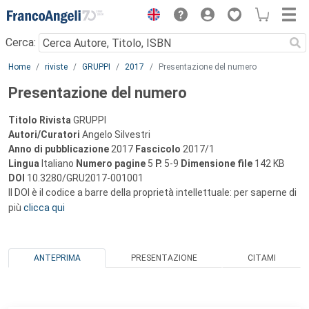
Menu
Cerca:
Main content
Home
riviste
GRUPPI
2017
Presentazione del numero
Presentazione del numero
Titolo Rivista
GRUPPI
Autori/Curatori
Angelo Silvestri
Anno di pubblicazione
2017
Fascicolo
2017/1
Lingua
Italiano
Numero pagine
5
P.
5-9
Dimensione file
142 KB
DOI
10.3280/GRU2017-001001
Il DOI è il codice a barre della proprietà intellettuale: per saperne di
più
clicca qui
ANTEPRIMA
PRESENTAZIONE
CITAMI