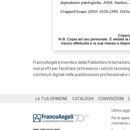
FrancoAngeli è membro della Publishers International
non profit per facilitare (attraverso i servizi tecnol
contenuti digitali nelle pubblicazioni professionali e 
Footer
LA TUA OPINIONE
CATALOGHI
CONVENZIONI
Ultimo agg
Per le opere
normativa su