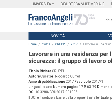
Menu
Main content
Footer
Menu
UNIVERSITÀ
BIBLIOTECA MULTIMEDIALE
chi
NOVITÀ
V
Main content
Home
riviste
GRUPPI
2017
Lavorare in una reside
Lavorare in una residenza per 
sicurezza: il gruppo di lavoro o
Titolo Rivista
GRUPPI
Autori/Curatori
Riccardo Curreli
Anno di pubblicazione
2017
Fascicolo
2017/1
Lingua
Italiano
Numero pagine
17
P.
63-79
Dimensio
DOI
10.3280/GRU2017-001005
Il DOI è il codice a barre della proprietà intellettuale: