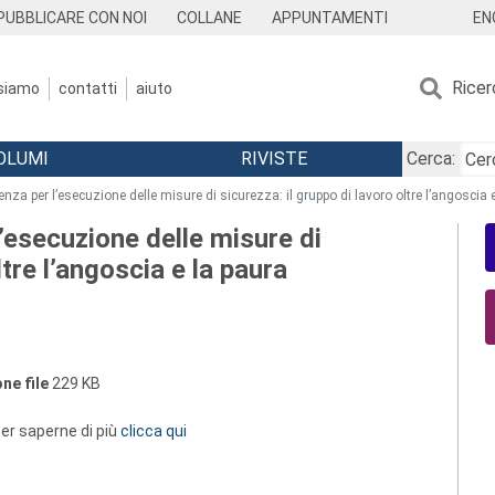
EN
PUBBLICARE CON NOI
COLLANE
APPUNTAMENTI
Ricer
 siamo
contatti
aiuto
OLUMI
RIVISTE
Cerca:
nza per l’esecuzione delle misure di sicurezza: il gruppo di lavoro oltre l’angoscia 
l’esecuzione delle misure di
ltre l’angoscia e la paura
ne file
229 KB
 per saperne di più
clicca qui