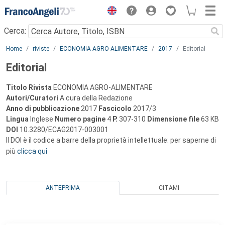
Menu
Cerca:
Main content
Home
riviste
ECONOMIA AGRO-ALIMENTARE
2017
Editorial
Editorial
Titolo Rivista
ECONOMIA AGRO-ALIMENTARE
Autori/Curatori
A cura della Redazione
Anno di pubblicazione
2017
Fascicolo
2017/3
Lingua
Inglese
Numero pagine
4
P.
307-310
Dimensione file
63 KB
DOI
10.3280/ECAG2017-003001
Il DOI è il codice a barre della proprietà intellettuale: per saperne di
più
clicca qui
ANTEPRIMA
CITAMI