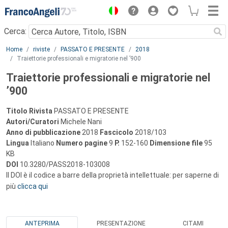
Menu
Cerca:
Main content
Home
riviste
PASSATO E PRESENTE
2018
Traiettorie professionali e migratorie nel ’900
Traiettorie professionali e migratorie nel
’900
Titolo Rivista
PASSATO E PRESENTE
Autori/Curatori
Michele Nani
Anno di pubblicazione
2018
Fascicolo
2018/103
Lingua
Italiano
Numero pagine
9
P.
152-160
Dimensione file
95
KB
DOI
10.3280/PASS2018-103008
Il DOI è il codice a barre della proprietà intellettuale: per saperne di
più
clicca qui
ANTEPRIMA
PRESENTAZIONE
CITAMI