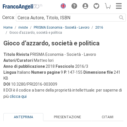
Menu
Cerca:
Main content
Home
riviste
PRISMA Economia - Società - Lavoro
2016
Gioco d’azzardo, società e politica
Gioco d’azzardo, società e politica
Titolo Rivista
PRISMA Economia - Società - Lavoro
Autori/Curatori
Matteo Iori
Anno di pubblicazione
2018
Fascicolo
2016/3
Lingua
Italiano
Numero pagine
9
P.
147-155
Dimensione file
241
KB
DOI
10.3280/PRI2016-003009
Il DOI è il codice a barre della proprietà intellettuale: per saperne di
più
clicca qui
ANTEPRIMA
PRESENTAZIONE
CITAMI