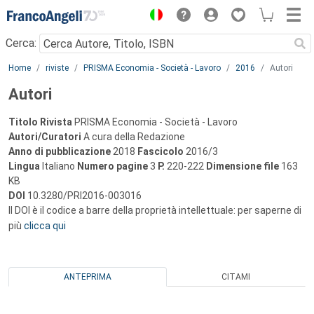
Menu
Cerca:
Main content
Home
riviste
PRISMA Economia - Società - Lavoro
2016
Autori
Autori
Titolo Rivista
PRISMA Economia - Società - Lavoro
Autori/Curatori
A cura della Redazione
Anno di pubblicazione
2018
Fascicolo
2016/3
Lingua
Italiano
Numero pagine
3
P.
220-222
Dimensione file
163
KB
DOI
10.3280/PRI2016-003016
Il DOI è il codice a barre della proprietà intellettuale: per saperne di
più
clicca qui
ANTEPRIMA
CITAMI