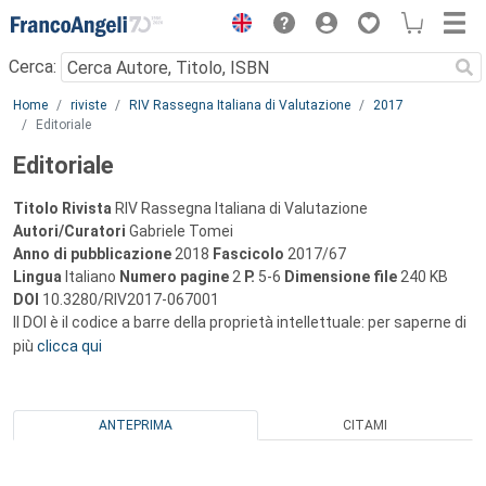
Menu
Cerca:
Main content
Home
riviste
RIV Rassegna Italiana di Valutazione
2017
Editoriale
Editoriale
Titolo Rivista
RIV Rassegna Italiana di Valutazione
Autori/Curatori
Gabriele Tomei
Anno di pubblicazione
2018
Fascicolo
2017/67
Lingua
Italiano
Numero pagine
2
P.
5-6
Dimensione file
240 KB
DOI
10.3280/RIV2017-067001
Il DOI è il codice a barre della proprietà intellettuale: per saperne di
più
clicca qui
ANTEPRIMA
CITAMI