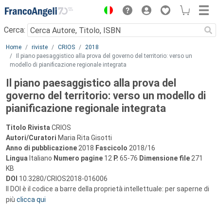
Menu
Cerca:
Main content
Home
riviste
CRIOS
2018
Il piano paesaggistico alla prova del governo del territorio: verso un
modello di pianificazione regionale integrata
Il piano paesaggistico alla prova del
governo del territorio: verso un modello di
pianificazione regionale integrata
Titolo Rivista
CRIOS
Autori/Curatori
Maria Rita Gisotti
Anno di pubblicazione
2018
Fascicolo
2018/16
Lingua
Italiano
Numero pagine
12
P.
65-76
Dimensione file
271
KB
DOI
10.3280/CRIOS2018-016006
Il DOI è il codice a barre della proprietà intellettuale: per saperne di
più
clicca qui