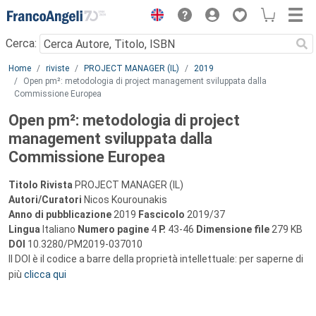
Menu
Cerca:
Main content
Home
riviste
PROJECT MANAGER (IL)
2019
Open pm²: metodologia di project management sviluppata dalla
Commissione Europea
Open pm²: metodologia di project
management sviluppata dalla
Commissione Europea
Titolo Rivista
PROJECT MANAGER (IL)
Autori/Curatori
Nicos Kourounakis
Anno di pubblicazione
2019
Fascicolo
2019/37
Lingua
Italiano
Numero pagine
4
P.
43-46
Dimensione file
279 KB
DOI
10.3280/PM2019-037010
Il DOI è il codice a barre della proprietà intellettuale: per saperne di
più
clicca qui