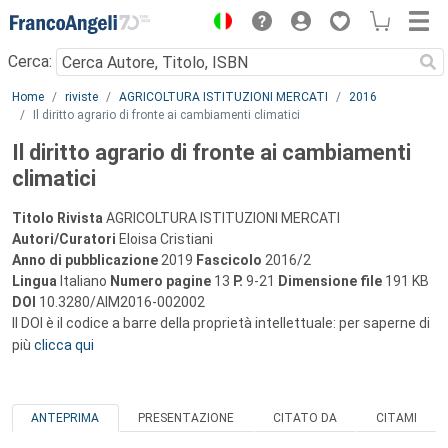
Menu
Cerca:
Main content
Home
riviste
AGRICOLTURA ISTITUZIONI MERCATI
2016
Il diritto agrario di fronte ai cambiamenti climatici
Il diritto agrario di fronte ai cambiamenti
climatici
Titolo Rivista
AGRICOLTURA ISTITUZIONI MERCATI
Autori/Curatori
Eloisa Cristiani
Anno di pubblicazione
2019
Fascicolo
2016/2
Lingua
Italiano
Numero pagine
13
P.
9-21
Dimensione file
191 KB
DOI
10.3280/AIM2016-002002
Il DOI è il codice a barre della proprietà intellettuale: per saperne di
più
clicca qui
ANTEPRIMA
PRESENTAZIONE
CITATO DA
CITAMI