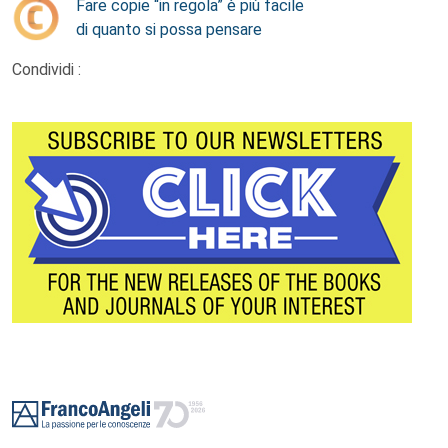
Fare copie “in regola” è più facile
di quanto si possa pensare
Condividi :
Footer