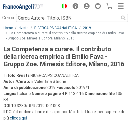
Menu
Cerca:
Main content
Home
riviste
RICERCA PSICOANALITICA
2019
La Competenza a curare. Il contributo della ricerca empirica di Emilio Fava
- Gruppo Zoe. Mimesis Editore, Milano, 2016
La Competenza a curare. Il contributo
della ricerca empirica di Emilio Fava -
Gruppo Zoe. Mimesis Editore, Milano, 2016
Titolo Rivista
RICERCA PSICOANALITICA
Autori/Curatori
Valentina Stirone
Anno di pubblicazione
2019
Fascicolo
2019/1
Lingua
Italiano
Numero pagine
4
P.
113-116
Dimensione file
135
KB
DOI
10.3280/RPR2019-001008
Il DOI è il codice a barre della proprietà intellettuale: per saperne di
più
clicca qui