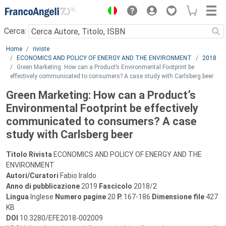
Menu
Cerca:
Main content
Home
riviste
ECONOMICS AND POLICY OF ENERGY AND THE ENVIRONMENT
2018
Green Marketing: How can a Product’s Environmental Footprint be
effectively communicated to consumers? A case study with Carlsberg beer
Green Marketing: How can a Product’s
Environmental Footprint be effectively
communicated to consumers? A case
study with Carlsberg beer
Titolo Rivista
ECONOMICS AND POLICY OF ENERGY AND THE
ENVIRONMENT
Autori/Curatori
Fabio Iraldo
Anno di pubblicazione
2019
Fascicolo
2018/2
Lingua
Inglese
Numero pagine
20
P.
167-186
Dimensione file
427
KB
DOI
10.3280/EFE2018-002009