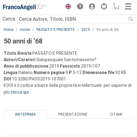
Menu
Cerca:
Main content
Home
riviste
PASSATO E PRESENTE
2019
50 anni di ’68
50 anni di ’68
Titolo Rivista
PASSATO E PRESENTE
Autori/Curatori
Gianpasquale Santomassimo*
Anno di pubblicazione
2019
Fascicolo
2019/107
Lingua
Italiano
Numero pagine
9
P.
5-13
Dimensione file
92 KB
DOI
10.3280/PASS2019-107001
Il DOI è il codice a barre della proprietà intellettuale: per saperne di
più
clicca qui
ANTEPRIMA
PRESENTAZIONE
CITAMI