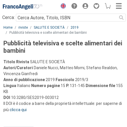
Menu
Cerca:
Main content
Home
riviste
SALUTE E SOCIETÀ
2019
Pubblicità televisiva e scelte alimentari dei bambini
Pubblicità televisiva e scelte alimentari dei
bambini
Titolo Rivista
SALUTE E SOCIETÀ
Autori/Curatori
Daniele Nucci, Matteo Momi, Stefano Realdon,
Vincenza Gianfredi
Anno di pubblicazione
2019
Fascicolo
2019/3
Lingua
Italiano
Numero pagine
15
P.
131-145
Dimensione file
155
KB
DOI
10.3280/SES2019-003012
Il DOI è il codice a barre della proprietà intellettuale: per saperne di
più
clicca qui