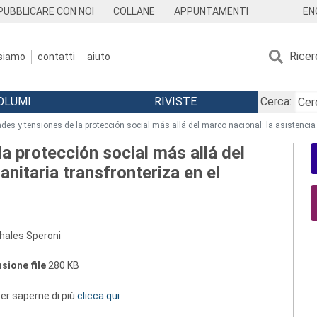
EN
PUBBLICARE CON NOI
COLLANE
APPUNTAMENTI
Ricer
 siamo
contatti
aiuto
OLUMI
RIVISTE
Cerca:
des y tensiones de la protección social más allá del marco nacional: la asistencia 
a protección social más allá del
anitaria transfronteriza en el
Thales Speroni
sione file
280 KB
 per saperne di più
clicca qui