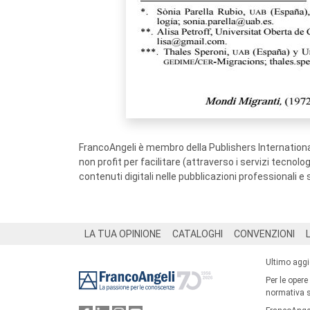
FrancoAngeli è membro della Publishers International
non profit per facilitare (attraverso i servizi tecnol
contenuti digitali nelle pubblicazioni professionali e 
Footer
LA TUA OPINIONE
CATALOGHI
CONVENZIONI
Ultimo agg
Per le opere
normativa su