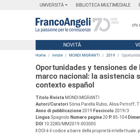
Menu
Main content
Footer
Menu
UNIVERSITÀ
BIBLIOTECA MULTIMEDIALE
chi
NOVITÀ
V
Main content
Home
riviste
MONDI MIGRANTI
2019
Oportunida
Oportunidades y tensiones de l
marco nacional: la asistencia s
contexto español
Titolo Rivista
MONDI MIGRANTI
Autori/Curatori
Sònia Parella Rubio, Alisa Petroff, 
Anno di pubblicazione
2019
Fascicolo
2019/3
Lingua
Spagnolo
Numero pagine
20
P.
85-104
Dimen
DOI
10.3280/MM2019-003005
Il DOI è il codice a barre della proprietà intellettuale: