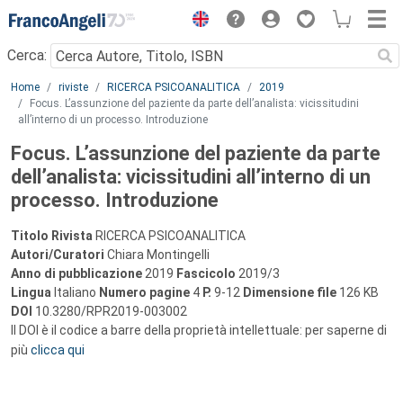
Menu
Cerca:
Main content
Home
riviste
RICERCA PSICOANALITICA
2019
Focus. L’assunzione del paziente da parte dell’analista: vicissitudini
all’interno di un processo. Introduzione
Focus. L’assunzione del paziente da parte
dell’analista: vicissitudini all’interno di un
processo. Introduzione
Titolo Rivista
RICERCA PSICOANALITICA
Autori/Curatori
Chiara Montingelli
Anno di pubblicazione
2019
Fascicolo
2019/3
Lingua
Italiano
Numero pagine
4
P.
9-12
Dimensione file
126 KB
DOI
10.3280/RPR2019-003002
Il DOI è il codice a barre della proprietà intellettuale: per saperne di
più
clicca qui