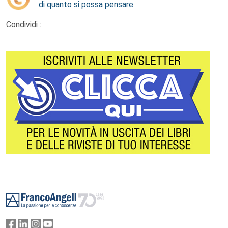
di quanto si possa pensare
Condividi :
Footer