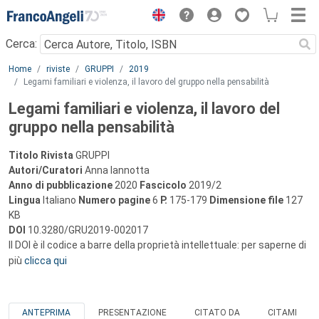
Menu
Cerca:
Main content
Home
riviste
GRUPPI
2019
Legami familiari e violenza, il lavoro del gruppo nella pensabilità
Legami familiari e violenza, il lavoro del
gruppo nella pensabilità
Titolo Rivista
GRUPPI
Autori/Curatori
Anna Iannotta
Anno di pubblicazione
2020
Fascicolo
2019/2
Lingua
Italiano
Numero pagine
6
P.
175-179
Dimensione file
127
KB
DOI
10.3280/GRU2019-002017
Il DOI è il codice a barre della proprietà intellettuale: per saperne di
più
clicca qui
ANTEPRIMA
PRESENTAZIONE
CITATO DA
CITAMI