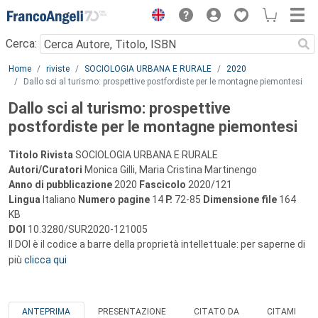
Menu
Cerca:
Main content
Home
riviste
SOCIOLOGIA URBANA E RURALE
2020
Dallo sci al turismo: prospettive postfordiste per le montagne piemontesi
Dallo sci al turismo: prospettive
postfordiste per le montagne piemontesi
Titolo Rivista
SOCIOLOGIA URBANA E RURALE
Autori/Curatori
Monica Gilli, Maria Cristina Martinengo
Anno di pubblicazione
2020
Fascicolo
2020/121
Lingua
Italiano
Numero pagine
14
P.
72-85
Dimensione file
164
KB
DOI
10.3280/SUR2020-121005
Il DOI è il codice a barre della proprietà intellettuale: per saperne di
più
clicca qui
ANTEPRIMA
PRESENTAZIONE
CITATO DA
CITAMI