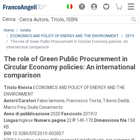
Menu
Cerca:
Main content
Home
riviste
ECONOMICS AND POLICY OF ENERGY AND THE ENVIRONMENT
2019
The role of Green Public Procurement in Circular Economy policies: An
international comparison
The role of Green Public Procurement in
Circular Economy policies: An international
comparison
Titolo Rivista
ECONOMICS AND POLICY OF ENERGY AND THE
ENVIRONMENT
Autori/Curatori
Fabio Iannone, Francesco Testa, Tiberio Daddi,
Marco Frey, Giulia Casamento
Anno di pubblicazione
2020
Fascicolo
2019/2
Lingua
Inglese
Numero pagine
22
P.
149-170
Dimensione file
158
KB
DOI
10.3280/EFE2019-002007