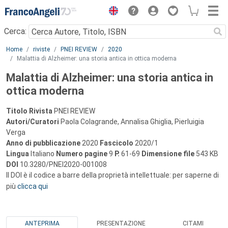
Menu
Cerca:
Main content
Home
riviste
PNEI REVIEW
2020
Malattia di Alzheimer: una storia antica in ottica moderna
Malattia di Alzheimer: una storia antica in
ottica moderna
Titolo Rivista
PNEI REVIEW
Autori/Curatori
Paola Colagrande, Annalisa Ghiglia, Pierluigia
Verga
Anno di pubblicazione
2020
Fascicolo
2020/1
Lingua
Italiano
Numero pagine
9
P.
61-69
Dimensione file
543 KB
DOI
10.3280/PNEI2020-001008
Il DOI è il codice a barre della proprietà intellettuale: per saperne di
più
clicca qui
ANTEPRIMA
PRESENTAZIONE
CITAMI