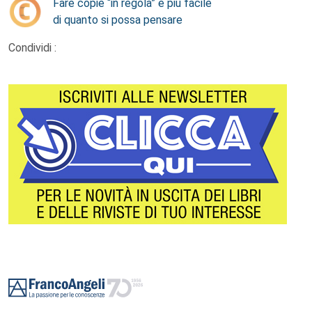
Fare copie “in regola” è più facile
di quanto si possa pensare
Condividi :
Footer