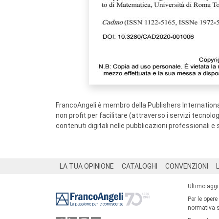
FrancoAngeli è membro della Publishers International
non profit per facilitare (attraverso i servizi tecnol
contenuti digitali nelle pubblicazioni professionali e 
Footer
LA TUA OPINIONE
CATALOGHI
CONVENZIONI
Ultimo agg
Per le opere
normativa su