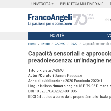
Menu
Main content
Footer
Menu
UNIVERSITÀ
BIBLIOTECA MULTIMEDIALE
chi
NOVITÀ
V
Main content
Home
riviste
CADMO
2020
Capacità sensoriali e
Capacità sensoriali e approcci
preadolescenza: un’indagine ne
Titolo Rivista
CADMO
Autori/Curatori
Daniele Pasquazi
Anno di pubblicazione
2020
Fascicolo
2020/1
Lingua
Italiano
Numero pagine
18
P.
79-96
Dimensio
DOI
10.3280/CAD2020-001006
Il DOI è il codice a barre della proprietà intellettuale: