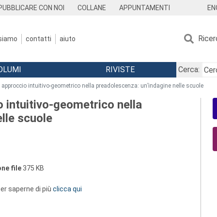
EN
PUBBLICARE CON NOI
COLLANE
APPUNTAMENTI
Ricer
 siamo
contatti
aiuto
OLUMI
RIVISTE
Cerca:
 approccio intuitivo-geometrico nella preadolescenza: un’indagine nelle scuole
o intuitivo-geometrico nella
lle scuole
ne file
375 KB
 per saperne di più
clicca qui