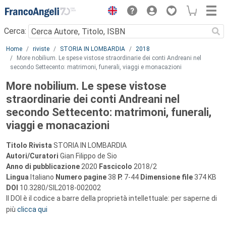
Menu
Cerca:
Main content
Home
riviste
STORIA IN LOMBARDIA
2018
More nobilium. Le spese vistose straordinarie dei conti Andreani nel
secondo Settecento: matrimoni, funerali, viaggi e monacazioni
More nobilium. Le spese vistose
straordinarie dei conti Andreani nel
secondo Settecento: matrimoni, funerali,
viaggi e monacazioni
Titolo Rivista
STORIA IN LOMBARDIA
Autori/Curatori
Gian Filippo de Sio
Anno di pubblicazione
2020
Fascicolo
2018/2
Lingua
Italiano
Numero pagine
38
P.
7-44
Dimensione file
374 KB
DOI
10.3280/SIL2018-002002
Il DOI è il codice a barre della proprietà intellettuale: per saperne di
più
clicca qui