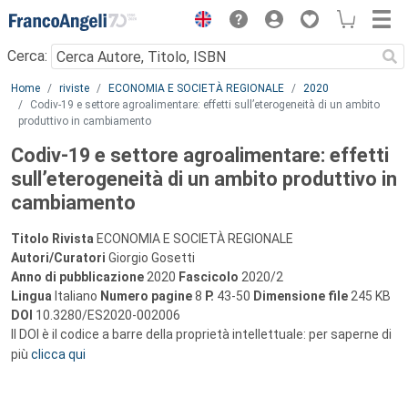
Menu
Cerca:
Main content
Home
riviste
ECONOMIA E SOCIETÀ REGIONALE
2020
Codiv-19 e settore agroalimentare: effetti sull’eterogeneità di un ambito
produttivo in cambiamento
Codiv-19 e settore agroalimentare: effetti
sull’eterogeneità di un ambito produttivo in
cambiamento
Titolo Rivista
ECONOMIA E SOCIETÀ REGIONALE
Autori/Curatori
Giorgio Gosetti
Anno di pubblicazione
2020
Fascicolo
2020/2
Lingua
Italiano
Numero pagine
8
P.
43-50
Dimensione file
245 KB
DOI
10.3280/ES2020-002006
Il DOI è il codice a barre della proprietà intellettuale: per saperne di
più
clicca qui