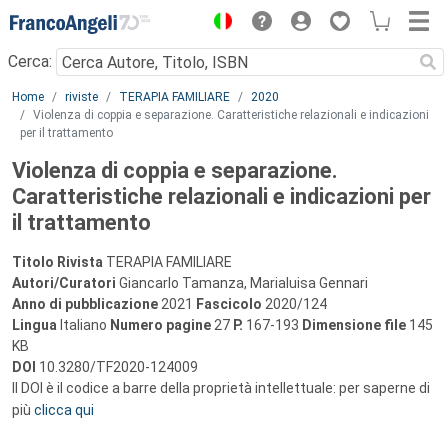
Menu
Cerca:
Main content
Home
riviste
TERAPIA FAMILIARE
2020
Violenza di coppia e separazione. Caratteristiche relazionali e indicazioni
per il trattamento
Violenza di coppia e separazione.
Caratteristiche relazionali e indicazioni per
il trattamento
Titolo Rivista
TERAPIA FAMILIARE
Autori/Curatori
Giancarlo Tamanza, Marialuisa Gennari
Anno di pubblicazione
2021
Fascicolo
2020/124
Lingua
Italiano
Numero pagine
27
P.
167-193
Dimensione file
145
KB
DOI
10.3280/TF2020-124009
Il DOI è il codice a barre della proprietà intellettuale: per saperne di
più
clicca qui