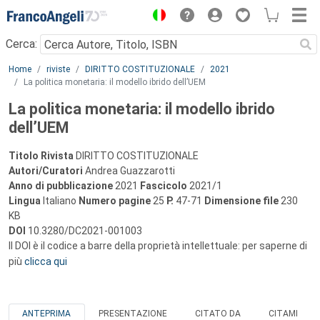
Menu
Cerca:
Main content
Home
riviste
DIRITTO COSTITUZIONALE
2021
La politica monetaria: il modello ibrido dell’UEM
La politica monetaria: il modello ibrido
dell’UEM
Titolo Rivista
DIRITTO COSTITUZIONALE
Autori/Curatori
Andrea Guazzarotti
Anno di pubblicazione
2021
Fascicolo
2021/1
Lingua
Italiano
Numero pagine
25
P.
47-71
Dimensione file
230
KB
DOI
10.3280/DC2021-001003
Il DOI è il codice a barre della proprietà intellettuale: per saperne di
più
clicca qui
ANTEPRIMA
PRESENTAZIONE
CITATO DA
CITAMI